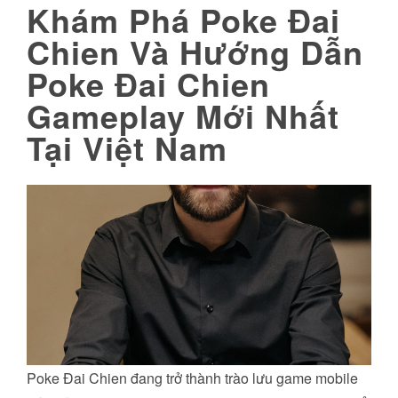
Khám Phá Poke Đai
Chien Và Hướng Dẫn
Poke Đai Chien
Gameplay Mới Nhất
Tại Việt Nam
Poke Đai Chien đang trở thành trào lưu game mobile